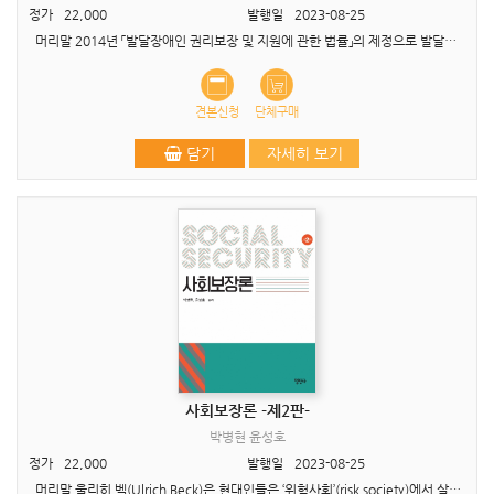
정가
22,000
발행일
2023-08-25
머리말 2014년 「발달장애인 권리보장 및 지원에 관한 법률」의 제정으로 발달장애인의 평생교육에 대한 논의가 시작되고, 2016년 「평생교육법」이 개정된 이후 장애인 평생교육은 성인장애인의..
견본신청
단체구매
담기
자세히 보기
사회보장론 -제2판-
박병현 윤성호
정가
22,000
발행일
2023-08-25
머리말 울리히 벡(Ulrich Beck)은 현대인들은 ‘위험사회’(risk society)에서 살고 있다고 했습니다. 산업사회에서 진행된 산업화와 근대화를 통한 과학기술의 발전이 현대인들에게 ..