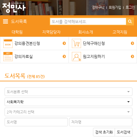
장바구니
회원가입
로그인
도서목록
대학원
지역담당자
회사소개
고객지원
강의용견본신청
단체구매신청
강의자료실
원고지원하기
도서목록
(전체 85건)
도서분류 선택
사회복지학
2차 카테고리 선택
검색 초기화
도서검색