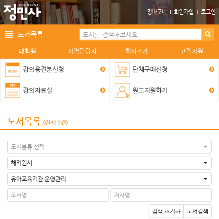
장바구니
회원가입
로그인
도서목록
대학원
지역담당자
회사소개
고객지원
강의용견본신청
단체구매신청
강의자료실
원고지원하기
도서목록
(전체 1건)
도서분류 선택
해외원서
유아교육기관 운영관리
검색 초기화
도서검색