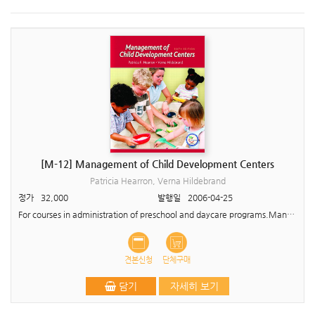
[M-12] Management of Child Development Centers
Patricia Hearron, Verna Hildebrand
정가
32,000
발행일
2006-04-25
For courses in administration of preschool and daycare programs.Management of Child Development Centers is the core text that students of child development center administration need to help them le..
견본신청
단체구매
담기
자세히 보기