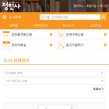
장바구니
회원가입
로그인
도서목록
대학원
지역담당자
회사소개
고객지원
강의용견본신청
단체구매신청
강의자료실
원고지원하기
도서 상세정보
도서분류 선택
1차 카테고리 선택
목록보기