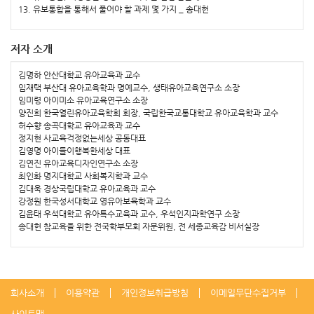
13. 유보통합을 통해서 풀어야 할 과제 몇 가지 _ 송대헌
저자 소개
김명하 안산대학교 유아교육과 교수
임재택 부산대 유아교육학과 명예교수, 생태유아교육연구소 소장
임미령 아이미소 유아교육연구소 소장
양진희 한국열린유아교육학회 회장, 국립한국교통대학교 유아교육학과 교수
허수향 송곡대학교 유아교육과 교수
정지현 사교육걱정없는세상 공동대표
김영명 아이들이행복한세상 대표
김연진 유아교육디자인연구소 소장
최인화 명지대학교 사회복지학과 교수
김대욱 경상국립대학교 유아교육과 교수
강정원 한국성서대학교 영유아보육학과 교수
김윤태 우석대학교 유아특수교육과 교수, 우석인지과학연구 소장
송대헌 참교육을 위한 전국학부모회 자문위원, 전 세종교육감 비서실장
회사소개
이용약관
개인정보취급방침
이메일무단수집거부
사이트맵