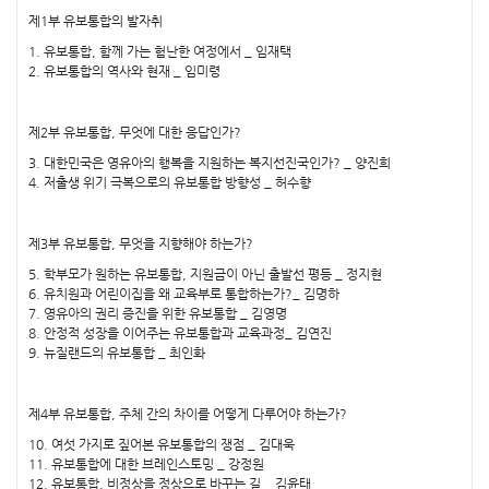
제1부 유보통합의 발자취
1. 유보통합, 함께 가는 험난한 여정에서 _ 임재택
2. 유보통합의 역사와 현재 _ 임미령
제2부 유보통합, 무엇에 대한 응답인가?
3. 대한민국은 영유아의 행복을 지원하는 복지선진국인가? _ 양진희
4. 저출생 위기 극복으로의 유보통합 방향성 _ 허수향
제3부 유보통합, 무엇을 지향해야 하는가?
5. 학부모가 원하는 유보통합, 지원금이 아닌 출발선 평등 _ 정지현
6. 유치원과 어린이집을 왜 교육부로 통합하는가?_ 김명하
7. 영유아의 권리 증진을 위한 유보통합 _ 김영명
8. 안정적 성장을 이어주는 유보통합과 교육과정_ 김연진
9. 뉴질랜드의 유보통합 _ 최인화
제4부 유보통합, 주체 간의 차이를 어떻게 다루어야 하는가?
10. 여섯 가지로 짚어본 유보통합의 쟁점 _ 김대욱
11. 유보통합에 대한 브레인스토밍 _ 강정원
12. 유보통합, 비정상을 정상으로 바꾸는 길 _ 김윤태