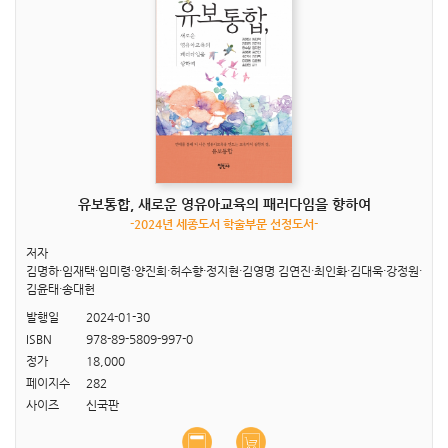
유보통합, 새로운 영유아교육의 패러다임을 향하여
-2024년 세종도서 학술부문 선정도서-
저자
김명하·임재택·임미령·양진희·허수향·정지현·김영명 김연진·최인화·김대욱·강정원·
김윤태·송대헌
발행일
2024-01-30
ISBN
978-89-5809-997-0
정가
18,000
페이지수
282
사이즈
신국판