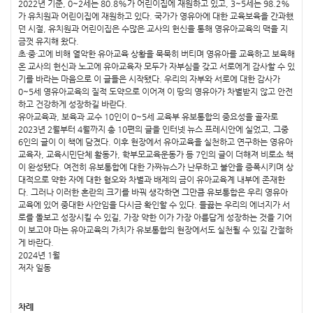
2022년 기준, 0~2세는 80.8%가 어린이집에 재원하고 있고, 3~5세는 98.2%
가 유치원과 어린이집에 재원하고 있다. 국가가 영유아에 대한 교육보육을 간과했
던 시절, 유치원과 어린이집은 수많은 교사의 헌신을 통해 영유아교육의 맥을 지
금껏 유지해 왔다.
초·중·고에 비해 열악한 유아교육 상황을 묵묵히 버티며 영유아를 교육하고 보육해
온 교사의 헌신과 노고에 유아교육자 모두가 자부심을 갖고 서로에게 감사할 수 있
기를 바라는 마음으로 이 글들은 시작됐다. 우리의 자부와 서로에 대한 감사가
0~5세 영유아교육의 질적 도약으로 이어져 이 땅의 영유아가 차별받지 않고 안전
하고 건강하게 성장하길 바란다.
유아교육과, 보육과 교수 10인이 0~5세 교육부 유보통합의 중요성을 골자로
2023년 2월부터 4월까지 총 10편의 글을 인터넷 뉴스 프레시안에 실었고, 그중
6인의 글이 이 책에 담겼다. 이후 현장에서 유아교육을 실천하고 연구하는 영유아
교육자, 교육시민단체 활동가, 학부모교육운동가 등 7인의 글이 더해져 비로소 책
이 완성됐다. 여전히 유보통합에 대한 가짜뉴스가 난무하고 불안을 증폭시키며 상
대적으로 약한 자에 대한 혐오와 차별과 배제의 금이 유아교육계 내부에 존재한
다. 그러나 이러한 혼란의 크기를 바꿔 생각하면 그만큼 유보통합은 우리 영유아
교육에 있어 중대한 사안임을 다시금 확인할 수 있다. 들끓는 우리의 에너지가 서
로를 돌보고 성장시킬 수 있길, 가장 약한 이가 가장 아름답게 성장하는 것을 기어
이 보고야 마는 유아교육의 가치가 유보통합의 현장에서도 실천될 수 있길 간절하
게 바란다.
2024년 1월
저자 일동
차례