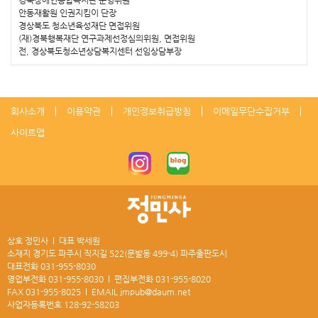
안동재활원 인권지킴이 단장
경상북도 청소년육성재단 면접위원
(재)경북행복재단 연구과제선정심의위원, 면접위원
전, 경상북도청소년상담복지센터 선임상담부장
회사소개
이용약관
개인정보취급방침
이메일무단수집거부
사이트맵
상호 정민사
대표 박세원
소재지 경기도 파주시 직지길 522(문발동 499-4) 파주출판도시
대표전화
031-955-8030
영업부전화
031-955-8030
편집부전화
031-955-8020
FAX
031-955-8025
EMAIL
jmpub@daum.net
사업자등록번호
128-92-58203