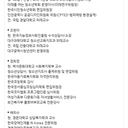
미래를 여는 청소년학회 운영이사(미래연구위원장)
한국시민청소년학회 편집위원장
인천광역시 공공디자인위원회 위원(CPTED-범죄예방 환경설계)
전, 국립 경찰대학교 외래교수
￭ 조현아
현, 한국지능정보사회진흥원 수석상담사/소장
대구과학대학교 청소년교육지도과 외래교수
전, 국립 안동대학교 외래교수
대구광역시청년센터 운영위원
￭ 정희정
현, 백석문화대학교 사회복지학부 교수
청소년상담사, 청소년지도사 출제위원 및 면접위원
한국아동가족복지학회 자격관리위원
한국코칭학회 감사
한국정서중심코칭심리학회 편집위원장
한국코치협회 프로그램인증 심사위원
여성가족부 다문화가족 자녀생활서비스 전문강사
보건복지부 클로버부모교육 전문강사
￭ 배외수
현, 경운대학교 상담복지학과 교수
한국장애인재활 RI Korea 전문위원
경북장애인종합복지관 운영위원