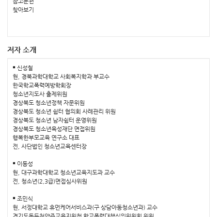
참고문헌
찾아보기
저자 소개
￭ 신성철
현, 경북과학대학교 사회복지학과 부교수
한국학교폭력예방학회장
청소년지도사 출제위원
경상북도 청소년정책 자문위원
경상북도 청소년 쉼터 협의회 사례관리 위원
경상북도 청소년 남자쉼터 운영위원
경상북도 청소년육성재단 면접위원
행복한부모교육 연구소 대표
전, 사단법인 청소년교육센터장
￭ 이동성
현, 대구과학대학교 청소년교육지도과 교수
전, 청소년(2,3급)면접심사위원
￭ 조민식
현, 서정대학교 휴먼케어서비스과(구 상담아동청소년과) 교수
경기도동두천양주교육지원청 학교폭력대책심의위원회 위원