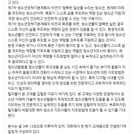
고 있다.
제7차 청소년정책기본계획의 비전이 ‘행복한 일상을 누리는 청소년, 현재와 미래
를 주도하는 청소년’이며, 목표가 ‘스스로 삶을 주도하는 역량 있는 청소년 지원’과
‘모든 청소년이 건강하고 안전하게 성장할 수 있는 기반 구축’이다.
제7차 청소년정책기본계획의 비전과 목표를 보면, 청소년들의 행복한 삶은 결국
스스로 자신의 삶을 주도하는 역량과 갚은 관련이 있음을 알 수 있다. 환경적으로
청소년들이 안전하고 건강하게 자랄 수 있는 기반을 구축하는 것과 동시에 청소년
스스로 자신의 삶을 주도할 수 있는 역량을 갖추도록 지원하고 돕는 것이다.
환경 구축은 국가나 지자체 혹은 기관의 몫이라 할 수 있고, 청소년들이 스스로 삶
을 주도하는 역량을 키우도록 지원하고 돕는 역할은 청소년지도사의 몫이다. 즉
청소년지도사가 자신의 역량을 지도방법에 얼마나 잘 녹여내고 실천하는가가 매
우 중요하다고 할 수 있다.
청소년활동을 청소년들이 학교생활 중 남는 시간 속에서 즐기는 부가적 활동이 아
닌 주체적 활동으로의 전환이 시작되고 있는 시점에서 청소년에 대한 지도방법은
청소년지도사가 지녀야 할 핵심적 역량이라 할 수 있다. 특히 디지털 시대를 선도
하고, 인성과 창의력을 겸비한 인재 양성을 위한 전문적이고 과학적이며 체계적인
지도가 필요하다.
필자들이 본 교재를 집필한 이유가 여기에 있다. 본 교재는 다양한 관점에서의 청
소년 이해와 더불어 청소년활동이 주체적으로 청소년들에게 도움을 줄 수 있도록
지도하는 데 전문적이고 실제적인 도움을 주기 위해 집필하게 되었다. 부족하지만
필자들의 바람대로 예비 청소년 지도사들의 지도방법에 도움이 될 수 있기를 기대
한다.
본서는 총 3부 13장으로 이루어져 있어, 대학에서 한 학기 교재용으로 진행하기에
알맞게 구성되어 있다.