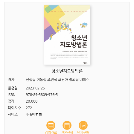
청소년지도방법론
저자
신성철 이동성 조민식 조현아 정희정 배외수
발행일
2023-02-25
ISBN
978-89-5809-976-5
정가
20,000
페이지수
272
사이즈
4*6배변형
강의자료
견본신청
단체구매