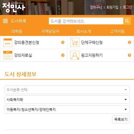
장바구니
회원가입
로그인
도서목록
대학원
지역담당자
회사소개
고객지원
강의용견본신청
단체구매신청
강의자료실
원고지원하기
도서 상세정보
도서분류 선택
사회복지학
아동복지/청소년복지/장애인복지
목록보기