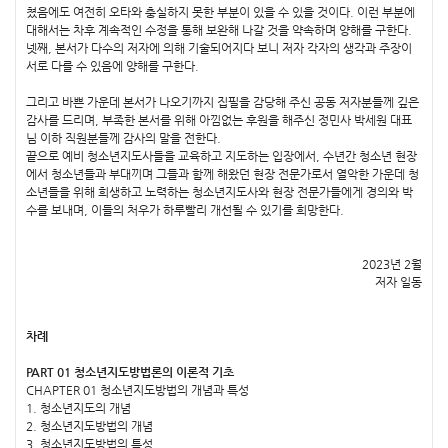
쳤음에도 여전히 오타와 충실하지 못한 부분이 있을 수 있을 것이다. 이런 부분에
대해서는 차후 계속적인 수정을 통해 보완해 나갈 것을 약속하며 양해를 구한다.
넷째, 본서가 다수의 저자에 의해 기술되어지다 보니 저자 각자의 생각과 주장이
서로 다를 수 있음에 양해를 구한다.
그리고 바쁜 가운데 본서가 나오기까지 집필을 감당해 주신 공동 저자분들께 깊은
감사를 드리며, 부족한 본서를 위해 아낌없는 후원을 해주신 정민사 박세원 대표
님 이하 직원분들께 감사의 말을 전한다.
끝으로 예비 청소년지도사들을 교육하고 지도하는 입장에서, 수년간 청소년 현장
에서 청소년들과 부대끼며 그들과 함께 해왔던 현장 전문가로서 열악한 가운데 청
소년들을 위해 희생하고 노력하는 청소년지도사와 현장 전문가들에게 경의와 박
수를 보내며, 이들의 처우가 하루빨리 개선될 수 있기를 희망한다.
2023년 2월
저자 일동
차례
PART 01 청소년지도방법론의 이론적 기초
CHAPTER 01 청소년지도방법의 개념과 특성
1. 청소년지도의 개념
2. 청소년지도방법의 개념
3. 청소년지도방법의 특성