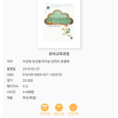
유아교육과정
저자
이선애 오선영 마지순 안라리 최영해
발행일
2016-02-25
ISBN
978-89-5809-437-1(93370)
정가
20,000
페이지수
412
사이즈
4*6배변
제본
무선(무광)
강의자료
견본신청
단체구매