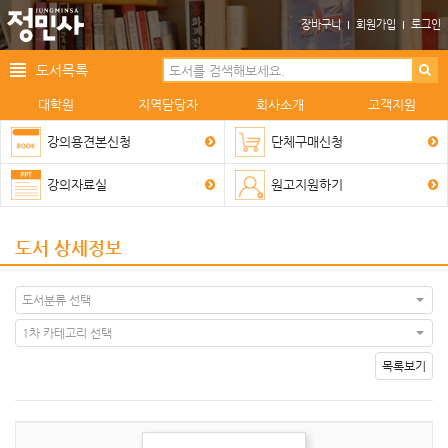
장바구니
회원가입
로그인
도서목록
대학원
지역담당자
회사소개
고객지원
강의용견본신청
단체구매신청
강의자료실
원고지원하기
도서 상세정보
도서분류 선택
1차 카테고리 선택
목록보기