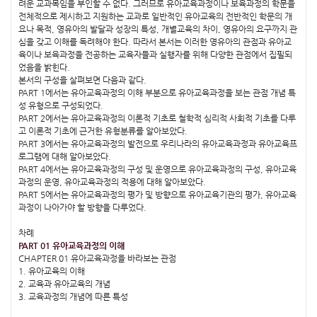
려운 교과목임을 부인할 수 없다. 그러므로 유아교육과정이나 보육과정의 학문을
전체적으로 제시하고 지원하는 교과로 일반적인 유아교육의 전반적인 학문의 개
요나 목적, 영유아의 발달과 성장의 특성, 개별교육의 차이, 영유아의 요구까지 관
심을 갖고 이해를 독려해야 한다. 따라서 본서는 이러한 영유아의 관점과 유아교
육이나 보육과정을 전공하는 교육자들과 실행자를 위해 다양한 관점에서 집필되
었음을 밝힌다.
본서의 구성을 살펴보면 다음과 같다.
PART 1에서는 유아교육과정의 이해 부분으로 유아교육과정을 보는 관점 개념 특
성 유형으로 구성되었다.
PART 2에서는 유아교육과정의 이론적 기초로 철학적 심리적 사회적 기초를 다루
고 이론적 기초에 근거한 유형분류를 알아보았다.
PART 3에서는 유아교육과정의 발전으로 우리나라의 유아교육과정과 유아교육프
로그램에 대해 알아보았다.
PART 4에서는 유아교육과정의 구성 및 운영으로 유아교육과정의 구성, 유아교육
과정의 운영, 유아교육과정의 적용에 대해 알아보았다.
PART 5에서는 유아교육과정의 평가 및 방향으로 유아교육기관의 평가, 유아교육
과정이 나아가야 할 방향을 다루었다.
차례
PART 01 유아교육과정의 이해
CHAPTER 01 유아교육과정을 바라보는 관점
1. 유아교육의 이해
2. 교육과 유아교육의 개념
3. 교육과정의 개념에 따른 특성