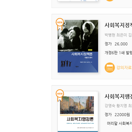
사회복지정
박병현 최은미 
정가
26,000
강의자료
사회복지행
강영숙 황지영 최
정가
22000원