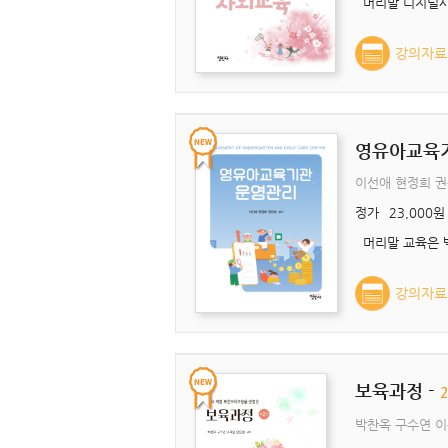
강의자료
영유아교육
이선애 현정희 
정가
23,000원
강의자료
보육과정 -
박찬옥 구수연 