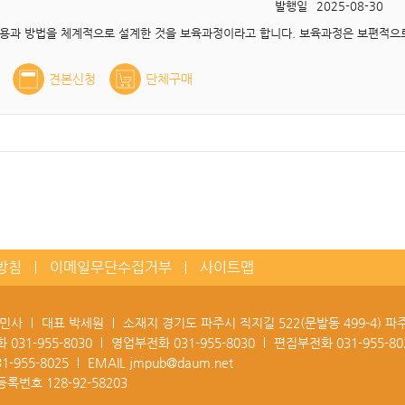
발행일
2025-08-30
견본신청
단체구매
방침
이메일무단수집거부
사이트맵
정민사
대표 박세원
소재지 경기도 파주시 직지길 522(문발동 499-4) 
화
031-955-8030
영업부전화
031-955-8030
편집부전화
031-955-80
31-955-8025
EMAIL
jmpub@daum.net
등록번호
128-92-58203