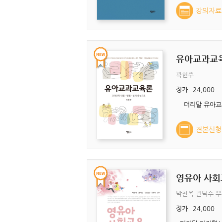
강의자료
유아교과교
곽현주
정가
24,000
견본신청
영유아 사회
박찬옥 권덕수 
정가
24,000