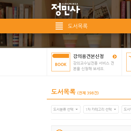
도서목록
강의용견본신청
강의교수님전용 서비스 견
본을 신청해 보세요.
도서목록
(전체 398건)
도서분류 선택
1차 카테고리 선택