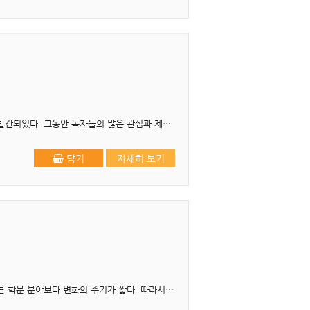
개정6판 1쇄 발행 2026년 2월 20일 개정6판을 내면서 본서의 초판은 23년 전인 2003년 1월에 발간되었다. 그동안 독자들의 많은 관심과 제언으로 개정5판까지 발간되었고 이제 개정6판을..
담기
자세히 보기
머리말 사회복지행정은 5년마다 바뀌는 정부의 사회복지정책 방향으로부터 영향을 받기 때문에 다른 학문 분야보다 변화의 주기가 짧다. 따라서 사회복지행정을 다루는 교재에도 그러한 변화들이..