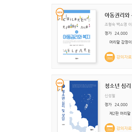
아동권리와 
조형숙 백소영 
정가
24,000
강의자료
청소년 심리
신성철
정가
24,000
강의자료