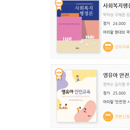
사회복지행
박차상 구재관 강
정가
24,000
강의자료
영유아 안전
권덕수 김지영 
정가
25,000
견본신청