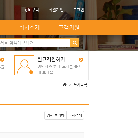
장바구니
회원가입
로그인
자
회사소개
고객지원
원고지원하기
료를
정민사와 함께 도서를 출판
해 보세요.
도서목록
검색 초기화
도서검색