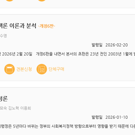
책론 이론과 분석
-개정6판-
김수영
발행일
2026-02-20
견본신청
단체구매
정론
묘숙 김노혁 이용희
발행일
2026-01-10