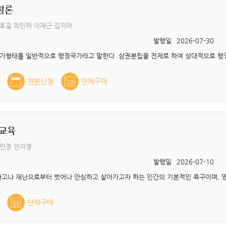
정론
호길 최인하 이재근 김지아
발행일
2026-07-30
견본신청
단체구매
교육
우민정 안지영
발행일
2026-07-10
단체구매